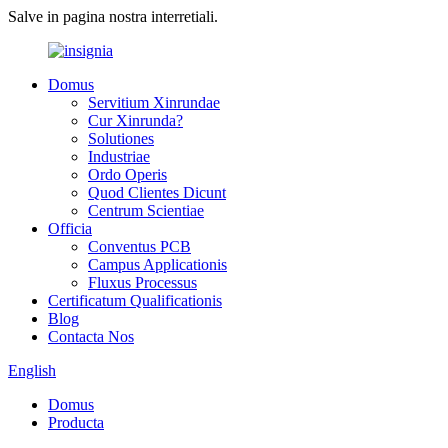
Salve in pagina nostra interretiali.
Domus
Servitium Xinrundae
Cur Xinrunda?
Solutiones
Industriae
Ordo Operis
Quod Clientes Dicunt
Centrum Scientiae
Officia
Conventus PCB
Campus Applicationis
Fluxus Processus
Certificatum Qualificationis
Blog
Contacta Nos
English
Domus
Producta