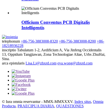
Officium Conventus PCB Digitalis
Intelligentis
telephonum
+86-756-3883008-8320
+86-756-3883008-8200
+86-
18218936228
inscriptio
Tabulatum 1-2, Aedificium A, Via Jinfeng Occidentalis
13, Oppidum Tangjiawan, Zona Technologiae Altae, Urbs ZhuHai,
Sina.
arca epistularis
Lisa.Li@zhxrd.com
eva.wong@zhxrd.com
© Iura omnia reservantur - MMX-MMXXXV.
Index situs
,
Omnia
Producta
,
PRAECIPUA DIARIA
,
QUAESTIONES