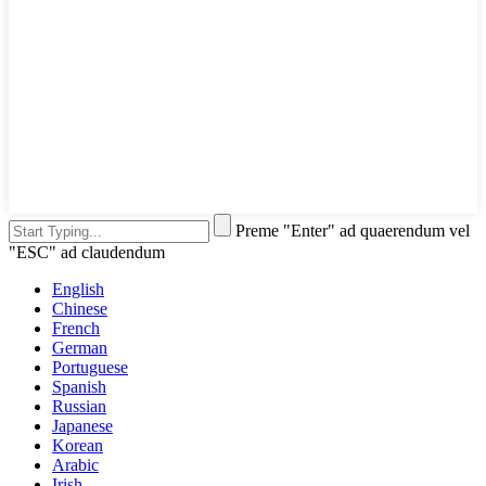
Preme "Enter" ad quaerendum vel
"ESC" ad claudendum
English
Chinese
French
German
Portuguese
Spanish
Russian
Japanese
Korean
Arabic
Irish