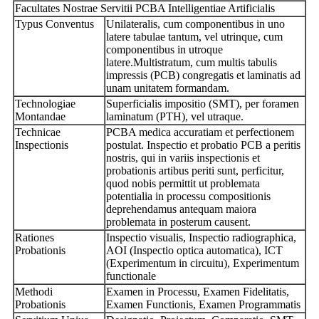
Facultates Nostrae Servitii PCBA Intelligentiae Artificialis
Typus Conventus
Unilateralis, cum componentibus in uno
latere tabulae tantum, vel utrinque, cum
componentibus in utroque
latere.
Multistratum, cum multis tabulis
impressis (PCB) congregatis et laminatis ad
unam unitatem formandam.
Technologiae
Superficialis impositio (SMT), per foramen
Montandae
laminatum (PTH), vel utraque.
Technicae
PCBA medica accuratiam et perfectionem
Inspectionis
postulat. Inspectio et probatio PCB a peritis
nostris, qui in variis inspectionis et
probationis artibus periti sunt, perficitur,
quod nobis permittit ut problemata
potentialia in processu compositionis
deprehendamus antequam maiora
problemata in posterum causent.
Rationes
Inspectio visualis, Inspectio radiographica,
Probationis
AOI (Inspectio optica automatica), ICT
(Experimentum in circuitu), Experimentum
functionale
Methodi
Examen in Processu, Examen Fidelitatis,
Probationis
Examen Functionis, Examen Programmatis