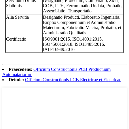
Servitium Unius
Designatio, Proiectum, Comparatio, SMT,
Stationis
COB, PTH, Ferruminatio Undata, Probatio,
Assemblatio, Transportatio
Alia Servitia
Designatio Producti, Elaboratio Ingeniaria,
Emptio Componentium et Administratio
Materiarum, Fabricatio Macira, Probatio, et
Administratio Qualitatis.
Certificatio
ISO9001:2015, ISO14001:2015,
ISO45001:2018, ISO13485:2016,
IATF16949:2016
Praecedens:
Officium Constructionis PCB Productuum
Automatariorum
Deinde:
Officium Constructionis PCB Electricae et Electricae