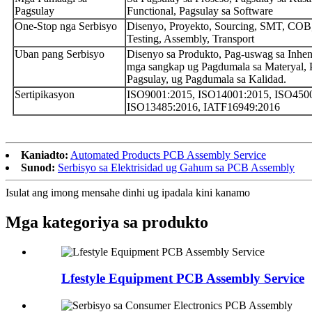
Pagsulay
Functional, Pagsulay sa Software
One-Stop nga Serbisyo
Disenyo, Proyekto, Sourcing, SMT, COB
Testing, Assembly, Transport
Uban pang Serbisyo
Disenyo sa Produkto, Pag-uswag sa Inhen
mga sangkap ug Pagdumala sa Materyal, 
Pagsulay, ug Pagdumala sa Kalidad.
Sertipikasyon
ISO9001:2015, ISO14001:2015, ISO450
ISO13485:2016, IATF16949:2016
Kaniadto:
Automated Products PCB Assembly Service
Sunod:
Serbisyo sa Elektrisidad ug Gahum sa PCB Assembly
Isulat ang imong mensahe dinhi ug ipadala kini kanamo
Mga kategoriya sa produkto
Lfestyle Equipment PCB Assembly Service