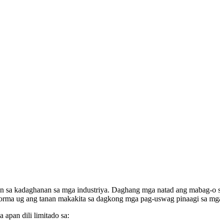
n sa kadaghanan sa mga industriya. Daghang mga natad ang mabag-o s
orma ug ang tanan makakita sa dagkong mga pag-uswag pinaagi sa mga pr
apan dili limitado sa: