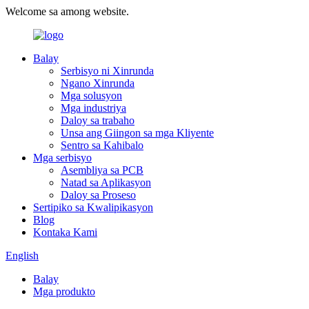
Welcome sa among website.
Balay
Serbisyo ni Xinrunda
Ngano Xinrunda
Mga solusyon
Mga industriya
Daloy sa trabaho
Unsa ang Giingon sa mga Kliyente
Sentro sa Kahibalo
Mga serbisyo
Asembliya sa PCB
Natad sa Aplikasyon
Daloy sa Proseso
Sertipiko sa Kwalipikasyon
Blog
Kontaka Kami
English
Balay
Mga produkto