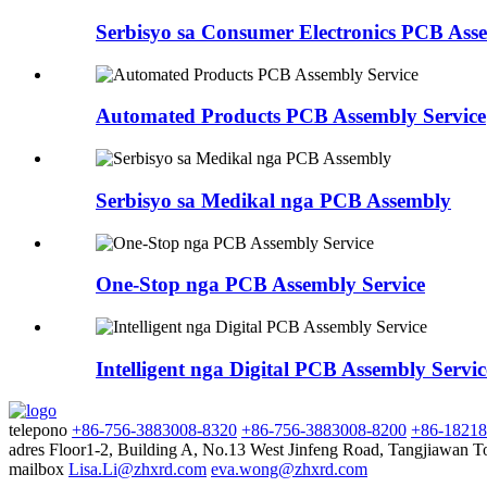
Serbisyo sa Consumer Electronics PCB Ass
Automated Products PCB Assembly Service
Serbisyo sa Medikal nga PCB Assembly
One-Stop nga PCB Assembly Service
Intelligent nga Digital PCB Assembly Servic
telepono
+86-756-3883008-8320
+86-756-3883008-8200
+86-1821
adres
Floor1-2, Building A, No.13 West Jinfeng Road, Tangjiawan 
mailbox
Lisa.Li@zhxrd.com
eva.wong@zhxrd.com