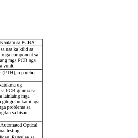
ga Kaalam sa PCBA
a usa ka kilid sa
ay mga component sa
ghang mga PCB nga
a yunit.
e (PTH), o pareho.
katukma ug
 sa PCB gihimo sa
a lainlaing mga
a gitugotan kami nga
nga problema sa
ngdan sa bisan
 (Automated Optical
nal testing
ligan, Pagsulay sa