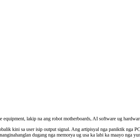
ence equipment, lakip na ang robot motherboards, AI software ug hardwar
ik kini sa user isip output signal. Ang artipisyal nga paniktik nga 
 nanginahanglan dugang nga memorya ug usa ka labi ka maayo nga yunit