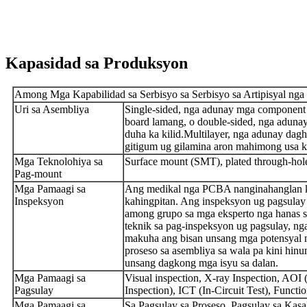
Kapasidad sa Produksyon
Among Mga Kapabilidad sa Serbisyo sa Serbisyo sa Artipisyal n
Uri sa Asembliya
Single-sided, nga adunay mga component s
board lamang, o double-sided, nga adun
duha ka kilid.
Multilayer, nga adunay da
gitigum ug gilamina aron mahimong usa k
Mga Teknolohiya sa
Surface mount (SMT), plated through-hol
Pag-mount
Mga Pamaagi sa
Ang medikal nga PCBA nanginahanglan 
Inspeksyon
kahingpitan. Ang inspeksyon ug pagsulay
among grupo sa mga eksperto nga hanas s
teknik sa pag-inspeksyon ug pagsulay, ng
makuha ang bisan unsang mga potensyal 
proseso sa asembliya sa wala pa kini hinu
unsang dagkong mga isyu sa dalan.
Mga Pamaagi sa
Visual inspection, X-ray Inspection, AOI
Pagsulay
Inspection), ICT (In-Circuit Test), Functio
Mga Pamaagi sa
Sa Pagsulay sa Proseso, Pagsulay sa Kasa