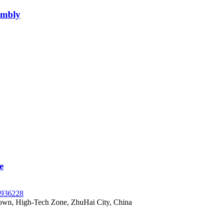
embly
e
8936228
Town, High-Tech Zone, ZhuHai City, China