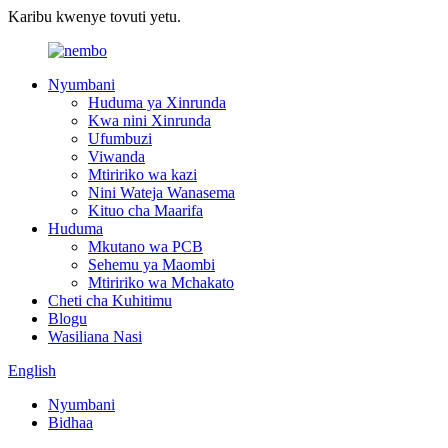
Karibu kwenye tovuti yetu.
Nyumbani
Huduma ya Xinrunda
Kwa nini Xinrunda
Ufumbuzi
Viwanda
Mtiririko wa kazi
Nini Wateja Wanasema
Kituo cha Maarifa
Huduma
Mkutano wa PCB
Sehemu ya Maombi
Mtiririko wa Mchakato
Cheti cha Kuhitimu
Blogu
Wasiliana Nasi
English
Nyumbani
Bidhaa