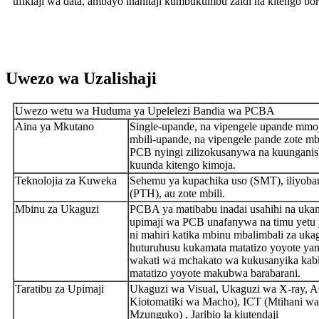
ufikiaji wa data, ambayo inahitaji kumbukumbu zaidi na kitengo bora
Uwezo wa Uzalishaji
Uwezo wetu wa Huduma ya Upelelezi Bandia wa PCBA
Aina ya Mkutano
Single-upande, na vipengele upande mmoj
mbili-upande, na vipengele pande zote mbi
PCB nyingi zilizokusanywa na kuunganis
kuunda kitengo kimoja.
Teknolojia za Kuweka
Sehemu ya kupachika uso (SMT), iliyoba
(PTH), au zote mbili.
Mbinu za Ukaguzi
PCBA ya matibabu inadai usahihi na ukam
upimaji wa PCB unafanywa na timu yetu
ni mahiri katika mbinu mbalimbali za ukag
huturuhusu kukamata matatizo yoyote ya
wakati wa mchakato wa kukusanyika kabl
matatizo yoyote makubwa barabarani.
Taratibu za Upimaji
Ukaguzi wa Visual, Ukaguzi wa X-ray, 
Kiotomatiki wa Macho), ICT (Mtihani wa
Mzunguko) , Jaribio la kiutendaji