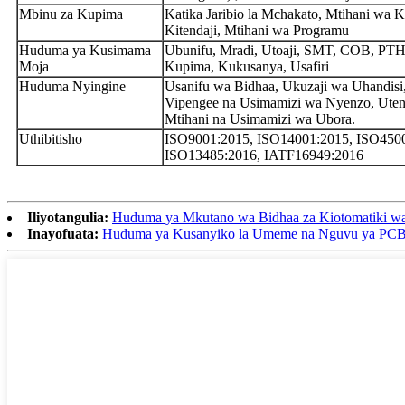
Mbinu za Kupima
Katika Jaribio la Mchakato, Mtihani wa 
Kitendaji, Mtihani wa Programu
Huduma ya Kusimama
Ubunifu, Mradi, Utoaji, SMT, COB, PTH,
Moja
Kupima, Kukusanya, Usafiri
Huduma Nyingine
Usanifu wa Bidhaa, Ukuzaji wa Uhandisi
Vipengee na Usimamizi wa Nyenzo, Uten
Mtihani na Usimamizi wa Ubora.
Uthibitisho
ISO9001:2015, ISO14001:2015, ISO450
ISO13485:2016, IATF16949:2016
Iliyotangulia:
Huduma ya Mkutano wa Bidhaa za Kiotomatiki 
Inayofuata:
Huduma ya Kusanyiko la Umeme na Nguvu ya PC