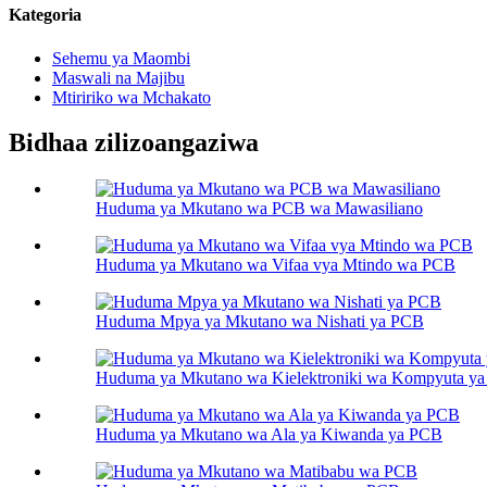
Kategoria
Sehemu ya Maombi
Maswali na Majibu
Mtiririko wa Mchakato
Bidhaa zilizoangaziwa
Huduma ya Mkutano wa PCB wa Mawasiliano
Huduma ya Mkutano wa Vifaa vya Mtindo wa PCB
Huduma Mpya ya Mkutano wa Nishati ya PCB
Huduma ya Mkutano wa Kielektroniki wa Kompyuta ya
Huduma ya Mkutano wa Ala ya Kiwanda ya PCB