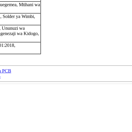
Kuegemea, Mtihani wa
 Solder ya Wimbi,
, Ununuzi wa
genezaji wa Kidogo,
01:2018,
wa PCB
B