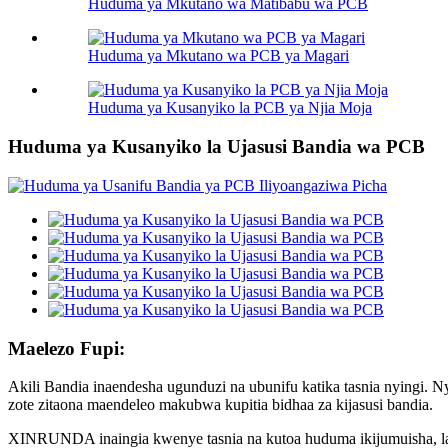
Huduma ya Mkutano wa Matibabu wa PCB
Huduma ya Mkutano wa PCB ya Magari
Huduma ya Kusanyiko la PCB ya Njia Moja
Huduma ya Kusanyiko la Ujasusi Bandia wa PCB
Maelezo Fupi:
Akili Bandia inaendesha ugunduzi na ubunifu katika tasnia nyingi. Ny
zote zitaona maendeleo makubwa kupitia bidhaa za kijasusi bandia.
XINRUNDA inaingia kwenye tasnia na kutoa huduma ikijumuisha, lak