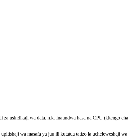
i za usindikaji wa data, n.k. Inaundwa hasa na CPU (kitengo cha
itishaji wa masafa ya juu ili kutatua tatizo la ucheleweshaji wa