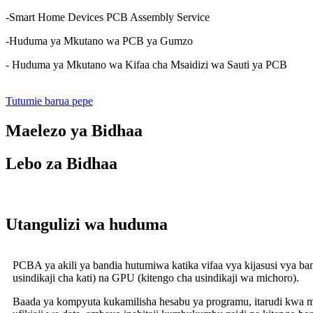
-Smart Home Devices PCB Assembly Service
-Huduma ya Mkutano wa PCB ya Gumzo
- Huduma ya Mkutano wa Kifaa cha Msaidizi wa Sauti ya PCB
Tutumie barua pepe
Maelezo ya Bidhaa
Lebo za Bidhaa
Utangulizi wa huduma
PCBA ya akili ya bandia hutumiwa katika vifaa vya kijasusi vya ba
usindikaji cha kati) na GPU (kitengo cha usindikaji wa michoro).
Baada ya kompyuta kukamilisha hesabu ya programu, itarudi kwa mtum