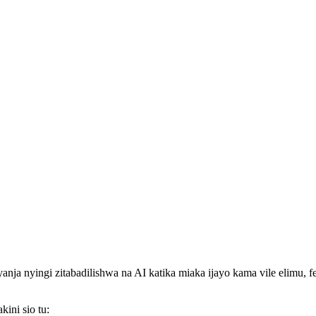
anja nyingi zitabadilishwa na AI katika miaka ijayo kama vile elimu, 
ini sio tu: