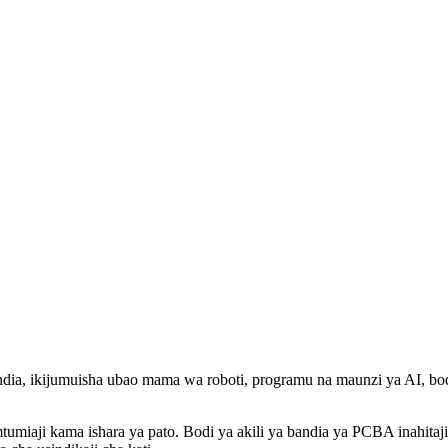
ndia, ikijumuisha ubao mama wa roboti, programu na maunzi ya AI, bod
iaji kama ishara ya pato. Bodi ya akili ya bandia ya PCBA inahitaji up