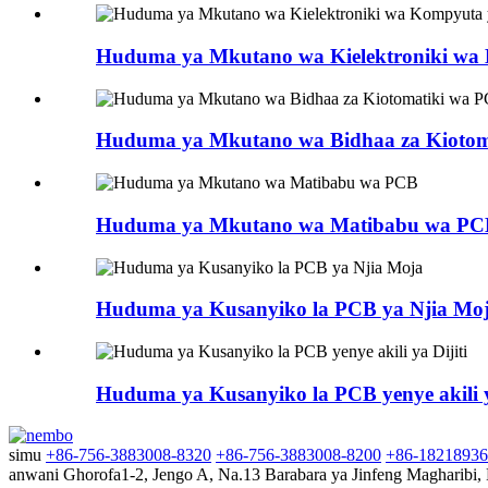
Huduma ya Mkutano wa Kielektroniki wa
Huduma ya Mkutano wa Bidhaa za Kiotom
Huduma ya Mkutano wa Matibabu wa PC
Huduma ya Kusanyiko la PCB ya Njia Mo
Huduma ya Kusanyiko la PCB yenye akili y
simu
+86-756-3883008-8320
+86-756-3883008-8200
+86-1821893
anwani
Ghorofa1-2, Jengo A, Na.13 Barabara ya Jinfeng Magharibi, M