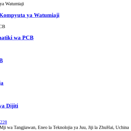
 Kompyuta ya Watumiaji
atiki wa PCB
B
ja
a Dijiti
6228
ji wa Tangjiawan, Eneo la Teknolojia ya Juu, Jiji la ZhuHai, Uchina