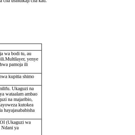
 cha usindikaji cha kati.
a wa bodi tu, au
li.
Multilayer, yenye
hwa pamoja ili
nwa kupitia shimo
ilifu. Ukaguzi na
 ya wataalam ambao
uzi na majaribio,
nayoweza kutokea
a hayajasababisha
AOI (Ukaguzi wa
 Ndani ya