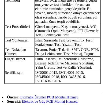
Teknikleri
gerektirir. PCB muayene ve testleri, çeşitli
muayene ve test tekniklerinde uzman
ekibimiz tarafından gerçekleştirilir. Bu
sayede, montaj sürecinde ortaya çıkabilecek
olası sorunları, ileride büyük sorunlara yol
açmadan önce tespit edebiliriz.
Test Prosedürleri
Görsel muayene, X-ışını muayenesi, AOI
(Otomatik Optik Muayene), ICT (Devre İçi
Test), Fonksiyonel test
Test Yöntemleri
İşlem Sırasında Test, Güvenilirlik Testi,
Fonksiyonel Test, Yazılım Testi
Tek Noktadan
Tasarım, Proje, Tedarik, SMT, COB, PTH,
Hizmet
Dalga Lehimleme, Test, Montaj, Taşıma
Diğer Hizmet
Ürün Tasarımı, Mühendislik Geliştirme,
Bileşen Tedariği ve Malzeme Yönetimi,
Yalın Üretim, Test ve Kalite Yönetimi.
Sertifikasyon
ISO9001:2015, ISO14001:2015,
ISO45001:2018, ISO13485:2016,
IATF16949:2016
Öncesi:
Otomatik Ürünler PCB Montaj Hizmeti
Sonraki:
Elektrik ve Güç PCB Montaj Hizmeti