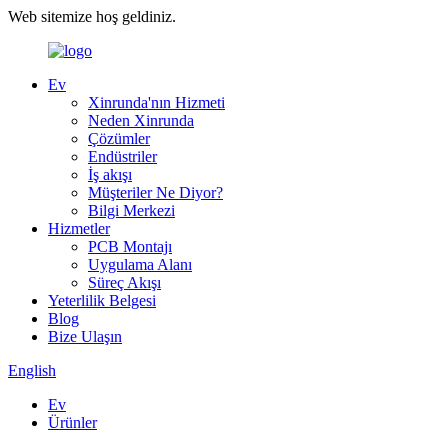
Web sitemize hoş geldiniz.
Ev
Xinrunda'nın Hizmeti
Neden Xinrunda
Çözümler
Endüstriler
İş akışı
Müşteriler Ne Diyor?
Bilgi Merkezi
Hizmetler
PCB Montajı
Uygulama Alanı
Süreç Akışı
Yeterlilik Belgesi
Blog
Bize Ulaşın
English
Ev
Ürünler