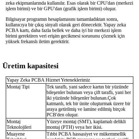
zeka ekipmanlarında kullanılır. Esas olarak bir CPU'dan (merkezi
işlem birimi) ve bir GPU'dan (grafik işlem birimi) oluşur.
Bilgisayar programın hesaplamasını tamamladıktan sonra,
kullanıcıya bir çıkış sinyali olarak geri dönecektir. Yapay zeka
PCBA kartı, daha fazla bellek ve daha iyi bir merkezi işlem
birimi gerektiren veri erişim gecikmesi sorununu çözmek için
yüksek frekanslı iletim gerektirir.
Üretim kapasitesi
Yapay Zeka PCBA Hizmet Yeteneklerimiz
Montaj Tipi
Tek taraflı, yani sadece kartın bir yüzünde
bileşenler bulunan veya çift taraflı, yani her
iki yüzünde bileşenler bulunan.
Çok
katmanlı, tek bir ünite oluşturmak üzere bir
araya getirilmiş ve lamine edilmiş birçok
PCB'den oluşur.
Montaj
Yüzeye montaj (SMT), kaplamalı delikli
Teknolojileri
montaj (PTH) veya her ikisi.
Muayene
Tıbbi PCBA hassasiyet ve mükemmellik