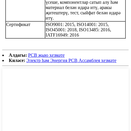
үсеше, компонентлар сатып алу һәм
материал белән идарә итү, аракы
җитештерү, тест, сыйфат белән идарә
итү.
Сертификат
ISO9001: 2015, ISO14001: 2015,
ISO45001: 2018, ISO13485: 2016,
IATF16949: 2016
Алдагы:
PCB җыю хезмәте
Киләсе:
Электр һәм Энергия PCB Ассамблея хезмәте