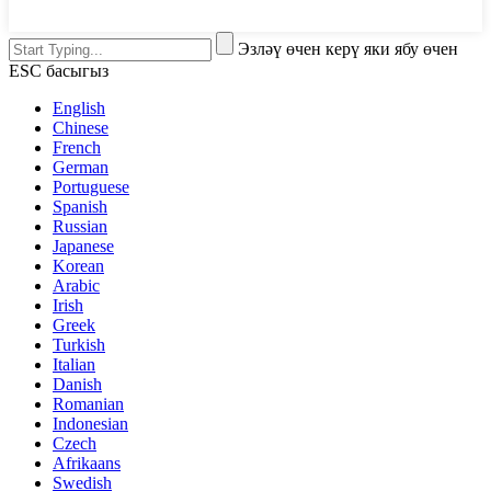
Эзләү өчен керү яки ябу өчен
ESC басыгыз
English
Chinese
French
German
Portuguese
Spanish
Russian
Japanese
Korean
Arabic
Irish
Greek
Turkish
Italian
Danish
Romanian
Indonesian
Czech
Afrikaans
Swedish