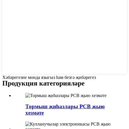
Хәбәрегезне монда языгыз һәм безгә җибәрегез
Продукция категорияләре
Тормыш җиһазлары PCB җыю
хезмәте