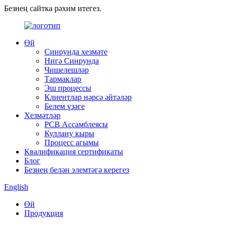
Безнең сайтка рәхим итегез.
Өй
Синрунда хезмәте
Нигә Синрунда
Чишелешләр
Тармаклар
Эш процессы
Клиентлар нәрсә әйтәләр
Белем үзәге
Хезмәтләр
PCB Ассамблеясы
Куллану кыры
Процесс агымы
Квалификация сертификаты
Блог
Безнең белән элемтәгә керегез
English
Өй
Продукция