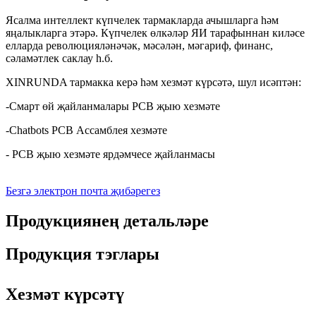
Ясалма интеллект күпчелек тармакларда ачышларга һәм
яңалыкларга этәрә. Күпчелек өлкәләр ЯИ тарафыннан киләсе
елларда революцияләнәчәк, мәсәлән, мәгариф, финанс,
сәламәтлек саклау һ.б.
XINRUNDA тармакка керә һәм хезмәт күрсәтә, шул исәптән:
-Смарт өй җайланмалары PCB җыю хезмәте
-Chatbots PCB Ассамблея хезмәте
- PCB җыю хезмәте ярдәмчесе җайланмасы
Безгә электрон почта җибәрегез
Продукциянең детальләре
Продукция тэглары
Хезмәт күрсәтү