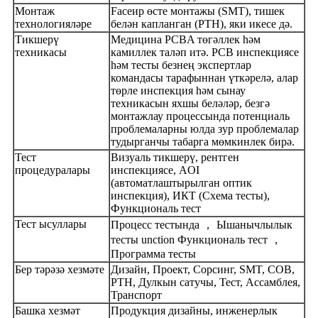
Монтаж
Faceир өсте монтажы (SMT), тишек
технологияләре
белән капланган (PTH), яки икесе дә.
Тикшерү
Медицина PCBA төгәллек һәм
техникасы
камиллек таләп итә. PCB инспекциясе
һәм тесты безнең экспертлар
командасы тарафыннан үткәрелә, алар
төрле инспекция һәм сынау
техникасын яхшы беләләр, безгә
монтажлау процессында потенциаль
проблемаларны юлда зур проблемалар
тудырганчы табарга мөмкинлек бирә.
Тест
Визуаль тикшерү, рентген
процедуралары
инспекциясе, AOI
(автоматлаштырылган оптик
инспекция), ИКТ (Схема тесты),
Функциональ тест
Тест ысуллары
Процесс тестында ， Ышанычлылык
тесты unction Функциональ тест ，
Программа тесты
Бер тәрәзә хезмәте
Дизайн, Проект, Сорсинг, SMT, COB,
PTH, Дулкын сатучы, Тест, Ассамблея,
Транспорт
Башка хезмәт
Продукция дизайны, инженерлык