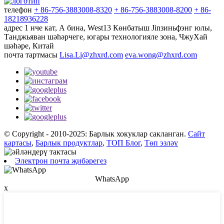
телефон
+ 86-756-3883008-8320
+ 86-756-3883008-8200
+ 86-
18218936228
адрес
1 нче кат, А бина, West13 Көнбатыш Jinзиньфэнг юлы,
Танджьяван шәһәрчеге, югары технологияле зона, ЧжуХай
шәһәре, Китай
почта тартмасы
Lisa.Li@zhxrd.com
eva.wong@zhxrd.com
© Copyright - 2010-2025: Барлык хокуклар сакланган.
Сайт
картасы
,
Барлык продуктлар
,
ТОП Блог
,
Төп эзләү
Электрон почта җибәрегез
WhatsApp
x