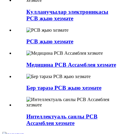
Кулланучылар электроникасы
PCB җыю хезмәте
PCB җыю хезмәте
Медицина PCB Ассамблея хезмәте
Бер тәрәзә PCB җыю хезмәте
Интеллектуаль санлы PCB
Ассамблея хезмәте