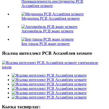
Промышленность инструменты PCB
Ассамблея хезмәте
Медицина PCB Ассамблея хезмәте
Автомобиль PCB җыю хезмәте
Бер тәрәзә PCB җыю хезмәте
Ясалма интеллект PCB Ассамблея хезмәте
Кыска тасвирлау: