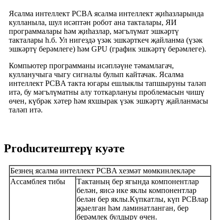
Ясалма интеллект PCBA ясалма интеллект җиһазларында
кулланыла, шул исәптән робот ана такталары, ЯИ
программалары һәм җиһазлар, мәгълүмат эшкәртү
такталары һ.б. Ул нигездә үзәк эшкәрткеч җайланма (үзәк
эшкәртү берәмлеге) һәм GPU (график эшкәртү берәмлеге).
Компьютер программаны исәпләүне тәмамлагач,
кулланучыга чыгу сигналы булып кайтачак. Ясалма
интеллект PCBA такта югары ешлыклы тапшыруны таләп
итә, бу мәгълүматны алу тоткарлануы проблемасын чишү
өчен, күбрәк хәтер һәм яхшырак үзәк эшкәртү җайланмасы
таләп итә.
Producитештерү куәте
Безнең ясалма интеллект PCBA хезмәт мөмкинлекләре
Ассамблея тибы
Тактаның бер ягында компонентлар
белән, яисә ике яклы компонентлар
белән бер яклы.
Күпкатлы, күп PCBлар
җыелган һәм ламинатланган, бер
берәмлек булдыру өчен.