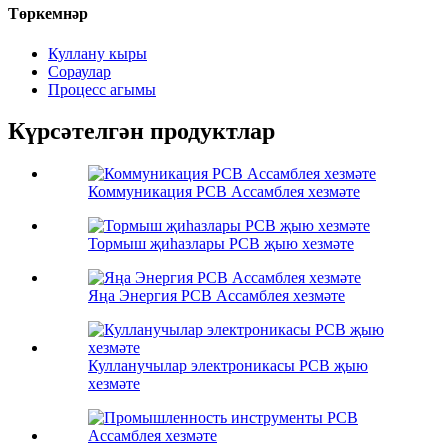
Төркемнәр
Куллану кыры
Сораулар
Процесс агымы
Күрсәтелгән продуктлар
Коммуникация PCB Ассамблея хезмәте
Тормыш җиһазлары PCB җыю хезмәте
Яңа Энергия PCB Ассамблея хезмәте
Кулланучылар электроникасы PCB җыю
хезмәте