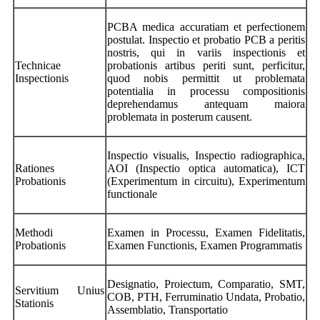
PCBA medica accuratiam et perfectionem
postulat. Inspectio et probatio PCB a peritis
nostris, qui in variis inspectionis et
Technicae
probationis artibus periti sunt, perficitur,
Inspectionis
quod nobis permittit ut problemata
potentialia in processu compositionis
deprehendamus antequam maiora
problemata in posterum causent.
Inspectio visualis, Inspectio radiographica,
Rationes
AOI (Inspectio optica automatica), ICT
Probationis
(Experimentum in circuitu), Experimentum
functionale
Methodi
Examen in Processu, Examen Fidelitatis,
Probationis
Examen Functionis, Examen Programmatis
Designatio, Proiectum, Comparatio, SMT,
Servitium Unius
COB, PTH, Ferruminatio Undata, Probatio,
Stationis
Assemblatio, Transportatio