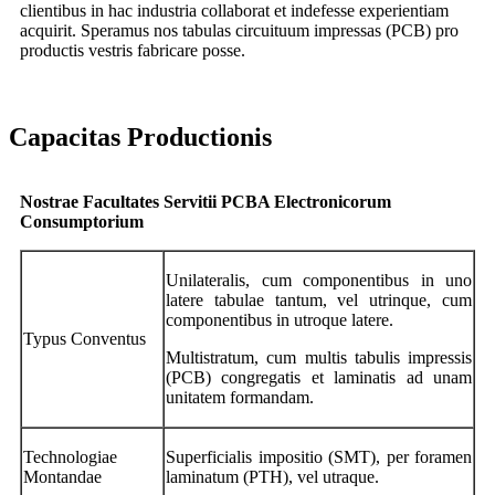
clientibus in hac industria collaborat et indefesse experientiam
acquirit. Speramus nos tabulas circuituum impressas (PCB) pro
productis vestris fabricare posse.
Capacitas Productionis
Nostrae Facultates Servitii PCBA Electronicorum
Consumptorium
Unilateralis, cum componentibus in uno
latere tabulae tantum, vel utrinque, cum
componentibus in utroque latere.
Typus Conventus
Multistratum, cum multis tabulis impressis
(PCB) congregatis et laminatis ad unam
unitatem formandam.
Technologiae
Superficialis impositio (SMT), per foramen
Montandae
laminatum (PTH), vel utraque.