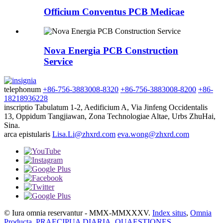
Officium Conventus PCB Medicae
Nova Energia PCB Construction
Service
telephonum
+86-756-3883008-8320
+86-756-3883008-8200
+86-
18218936228
inscriptio
Tabulatum 1-2, Aedificium A, Via Jinfeng Occidentalis
13, Oppidum Tangjiawan, Zona Technologiae Altae, Urbs ZhuHai,
Sina.
arca epistularis
Lisa.Li@zhxrd.com
eva.wong@zhxrd.com
© Iura omnia reservantur - MMX-MMXXXV.
Index situs
,
Omnia
Producta
,
PRAECIPUA DIARIA
,
QUAESTIONES