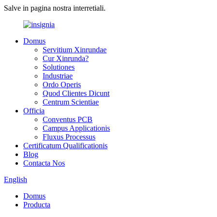
Salve in pagina nostra interretiali.
Domus
Servitium Xinrundae
Cur Xinrunda?
Solutiones
Industriae
Ordo Operis
Quod Clientes Dicunt
Centrum Scientiae
Officia
Conventus PCB
Campus Applicationis
Fluxus Processus
Certificatum Qualificationis
Blog
Contacta Nos
English
Domus
Producta