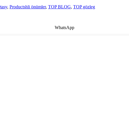
tasy
,
Productshli önümler
,
TOP BLOG
,
TOP gözleg
WhatsApp