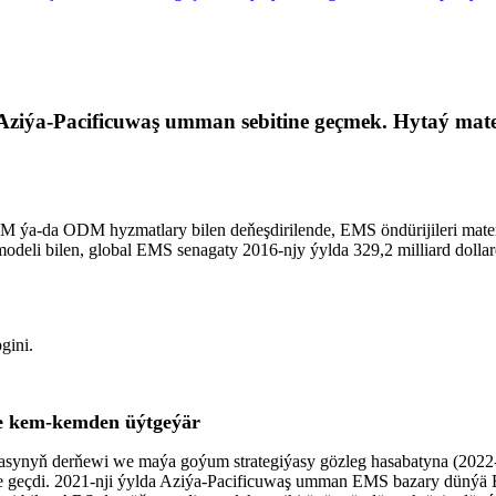
Aziýa-Pacificuwaş umman sebitine geçmek. Hytaý mate
a-da ODM hyzmatlary bilen deňeşdirilende, EMS öndürijileri material
deli bilen, global EMS senagaty 2016-njy ýylda 329,2 milliard dollard
gini.
e kem-kemden üýtgeýär
iýasynyň derňewi we maýa goýum strategiýasy gözleg hasabatyna (20
ine geçdi. 2021-nji ýylda Aziýa-Pacificuwaş umman EMS bazary düný