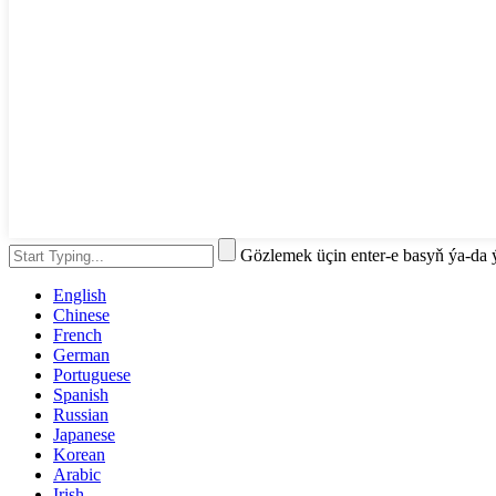
Gözlemek üçin enter-e basyň ýa-da
English
Chinese
French
German
Portuguese
Spanish
Russian
Japanese
Korean
Arabic
Irish