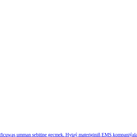
ficuwaş umman sebitine geçmek. Hytaý materiginiň EMS kompaniýalary