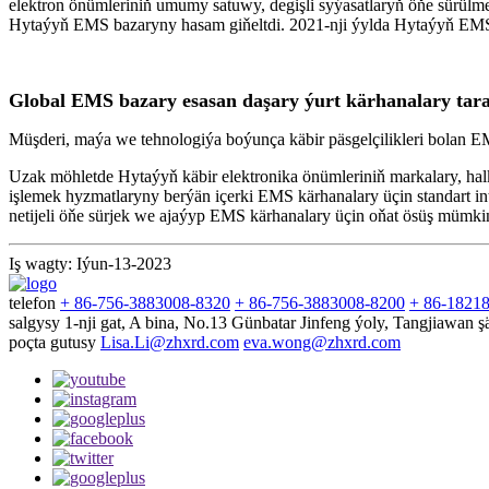
elektron önümleriniň umumy satuwy, degişli syýasatlaryň öňe sürülm
Hytaýyň EMS bazaryny hasam giňeltdi. 2021-nji ýylda Hytaýyň EMS ba
Global EMS bazary esasan daşary ýurt kärhanalary tara
Müşderi, maýa we tehnologiýa boýunça käbir päsgelçilikleri bolan EM
Uzak möhletde Hytaýyň käbir elektronika önümleriniň markalary, halk
işlemek hyzmatlaryny berýän içerki EMS kärhanalary üçin standart i
netijeli öňe sürjek we ajaýyp EMS kärhanalary üçin oňat ösüş mümki
Iş wagty: Iýun-13-2023
telefon
+ 86-756-3883008-8320
+ 86-756-3883008-8200
+ 86-1821
salgysy
1-nji gat, A bina, No.13 Günbatar Jinfeng ýoly, Tangjiawan ş
poçta gutusy
Lisa.Li@zhxrd.com
eva.wong@zhxrd.com