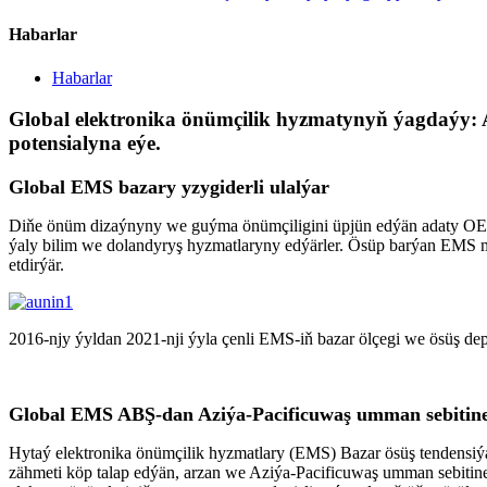
Habarlar
Habarlar
Global elektronika önümçilik hyzmatynyň ýagdaýy: 
potensialyna eýe.
Global EMS bazary yzygiderli ulalýar
Diňe önüm dizaýnyny we guýma önümçiligini üpjün edýän adaty OEM ý
ýaly bilim we dolandyryş hyzmatlaryny edýärler. Ösüp barýan EMS mo
etdirýär.
2016-njy ýyldan 2021-nji ýyla çenli EMS-iň bazar ölçegi we ösüş dep
Global EMS ABŞ-dan Aziýa-Pacificuwaş umman sebitin
Hytaý elektronika önümçilik hyzmatlary (EMS) Bazar ösüş tendens
zähmeti köp talap edýän, arzan we Aziýa-Pacificuwaş umman sebit