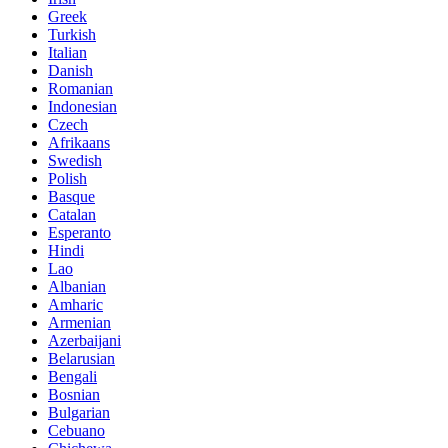
Greek
Turkish
Italian
Danish
Romanian
Indonesian
Czech
Afrikaans
Swedish
Polish
Basque
Catalan
Esperanto
Hindi
Lao
Albanian
Amharic
Armenian
Azerbaijani
Belarusian
Bengali
Bosnian
Bulgarian
Cebuano