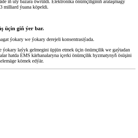
de iň uly bazara öwrüldi. Elektronika önümçiliginiň aralaşmagy
 milliard ýuana köpeldi.
 üçin giň ýer bar.
agat ýokary we ýokary derejeli konsentrasiýada.
ine ýokary laýyk gelmegini üpjün etmek üçin önümçilik we gaýtadan
kalar hatda EMS kärhanalaryna içerki önümçilik hyzmatynyň ösüşini
äzelemäge kömek edýär.