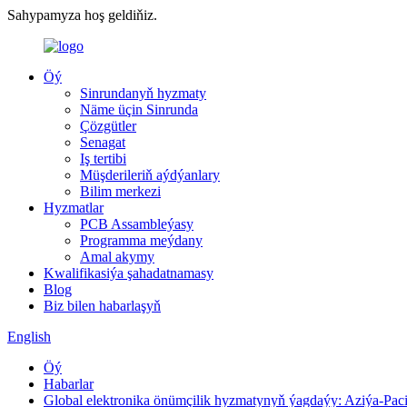
Sahypamyza hoş geldiňiz.
Öý
Sinrundanyň hyzmaty
Näme üçin Sinrunda
Çözgütler
Senagat
Iş tertibi
Müşderileriň aýdýanlary
Bilim merkezi
Hyzmatlar
PCB Assambleýasy
Programma meýdany
Amal akymy
Kwalifikasiýa şahadatnamasy
Blog
Biz bilen habarlaşyň
English
Öý
Habarlar
Global elektronika önümçilik hyzmatynyň ýagdaýy: Aziýa-Paci