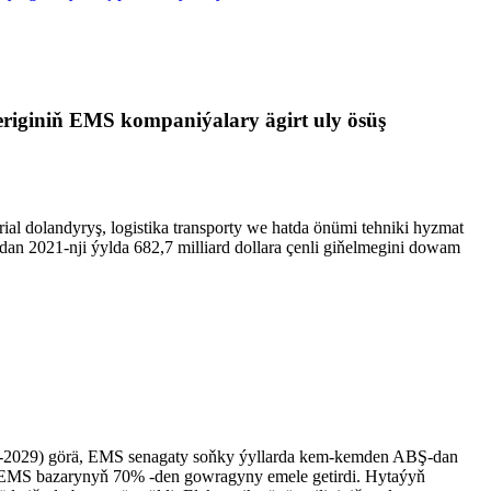
riginiň EMS kompaniýalary ägirt uly ösüş
 dolandyryş, logistika transporty we hatda önümi tehniki hyzmat
an 2021-nji ýylda 682,7 milliard dollara çenli giňelmegini dowam
22-2029) görä, EMS senagaty soňky ýyllarda kem-kemden ABŞ-dan
ä EMS bazarynyň 70% -den gowragyny emele getirdi. Hytaýyň