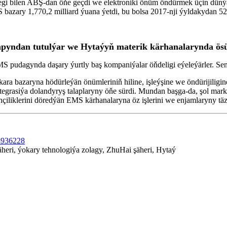
egi bilen ABŞ-dan öňe geçdi we elektroniki önüm öndürmek üçin dünýä
zary 1,770,2 milliard ýuana ýetdi, bu bolsa 2017-nji ýyldakydan 523
pyndan tutulýar we Hytaýyň materik kärhanalarynda ösüş
S pudagynda daşary ýurtly baş kompaniýalar öňdeligi eýeleýärler. Sen
ara bazaryna hödürleýän önümleriniň hiline, işleýşine we öndürijilig
ntegrasiýa dolandyryş talaplaryny öňe sürdi. Mundan başga-da, şol mar
nçiliklerini döredýän EMS kärhanalaryna öz işlerini we enjamlaryny t
8936228
äheri, ýokary tehnologiýa zolagy, ZhuHai şäheri, Hytaý