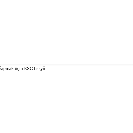
 ýapmak üçin ESC basyň