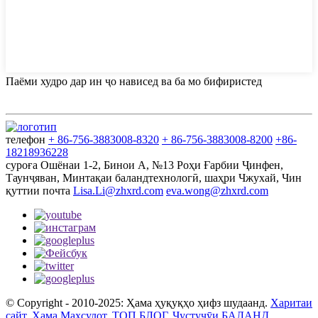
Паёми худро дар ин ҷо нависед ва ба мо бифиристед
телефон
+ 86-756-3883008-8320
+ 86-756-3883008-8200
+86-
18218936228
суроға
Ошёнаи 1-2, Бинои А, №13 Роҳи Ғарбии Ҷинфен,
Таунҷяван, Минтақаи баландтехнологӣ, шаҳри Чжухай, Чин
қуттии почта
Lisa.Li@zhxrd.com
eva.wong@zhxrd.com
© Copyright - 2010-2025: Ҳама ҳуқуқҳо ҳифз шудаанд.
Харитаи
сайт
,
Ҳама Маҳсулот
,
ТОП БЛОГ
,
Ҷустуҷӯи БАЛАНД