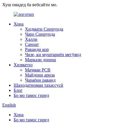
Хуш омадед ба вебсайти мо.
Хона
Хидмати Синрунда
Чаро Синрунда
Ҳалли
Саноат
Раванди кор
Чизе, ки муштариён мегӯянд
Маркази дониш
Хизматҳо
Маҷмаи PCB
Майдони ариза
Ҷараёни раванд
Шаҳодатномаи тахассусӣ
Блог
Бо мо тамос гиред
English
Хона
Бо мо тамос гиред