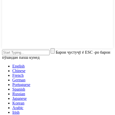
Барои ҷустуҷӯ ё ESC -ро барои
пӯшидан пахш кунед
English
Chinese
French
German
Portuguese
Spanish
Russian
Japanese
Korean
Arabic
Irish