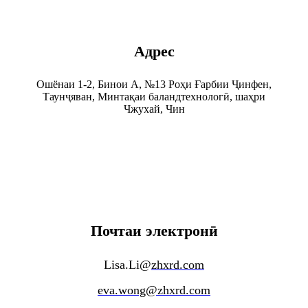
Адрес
Ошёнаи 1-2, Бинои А, №13 Роҳи Ғарбии Ҷинфен,
Таунҷяван, Минтақаи баландтехнологӣ, шаҳри
Чжухай, Чин
Почтаи электронӣ
Lisa.Li@
zhxrd.com
eva.wong@zhxrd.com