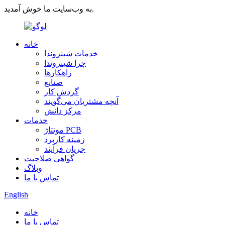
به وب‌سایت ما خوش آمدید.
خانه
خدمات شینروندا
چرا شینروندا
راهکارها
صنایع
گردش کار
آنچه مشتریان می‌گویند
مرکز دانش
خدمات
مونتاژ PCB
زمینه کاربرد
جریان فرآیند
گواهی صلاحیت
وبلاگ
تماس با ما
English
خانه
تماس با ما