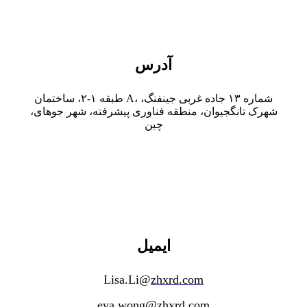
آدرس
طبقه ۱-۲، ساختمان A، شماره ۱۳ جاده غربی جینفنگ،
شهرک تانگجیوان، منطقه فناوری پیشرفته، شهر جوهای،
چین
ایمیل
Lisa.Li@
zhxrd.com
eva.wong@zhxrd.com