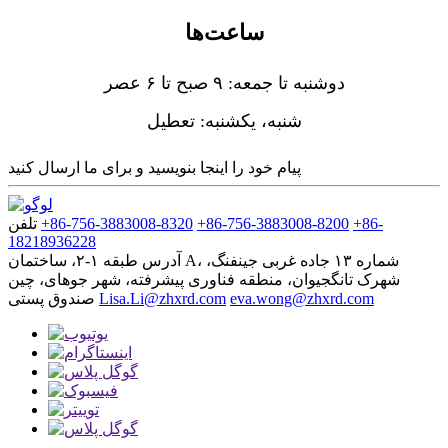
ساعت‌ها
دوشنبه تا جمعه: ۹ صبح تا ۶ عصر
شنبه، یکشنبه: تعطیل
پیام خود را اینجا بنویسید و برای ما ارسال کنید
‎+86-
‎+86-756-3883008-8200‎
‎+86-756-3883008-8320‎
تلفن
18218936228‎
آدرس
طبقه ۱-۲، ساختمان A، شماره ۱۳ جاده غربی جینفنگ،
شهرک تانگجیوان، منطقه فناوری پیشرفته، شهر جوهای، چین
eva.wong@zhxrd.com
Lisa.Li@zhxrd.com
صندوق پستی