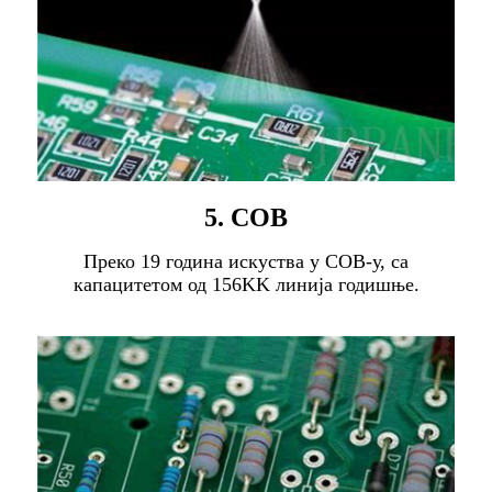
5. COB
Преко 19 година искуства у COB-у, са
капацитетом од 156KK линија годишње.