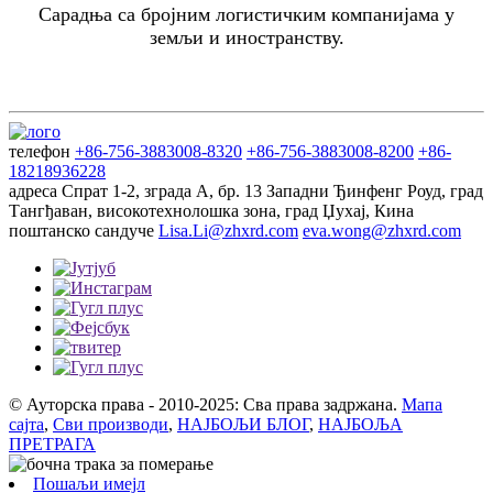
Сарадња са бројним логистичким компанијама у
земљи и иностранству.
телефон
+86-756-3883008-8320
+86-756-3883008-8200
+86-
18218936228
адреса
Спрат 1-2, зграда А, бр. 13 Западни Ђинфенг Роуд, град
Тангђаван, високотехнолошка зона, град Џухај, Кина
поштанско сандуче
Lisa.Li@zhxrd.com
eva.wong@zhxrd.com
© Ауторска права - 2010-2025: Сва права задржана.
Мапа
сајта
,
Сви производи
,
НАЈБОЉИ БЛОГ
,
НАЈБОЉА
ПРЕТРАГА
Пошаљи имејл