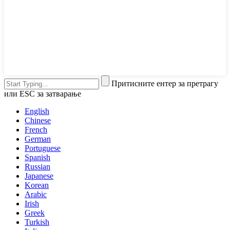
Притисните ентер за претрагу
или ESC за затварање
English
Chinese
French
German
Portuguese
Spanish
Russian
Japanese
Korean
Arabic
Irish
Greek
Turkish