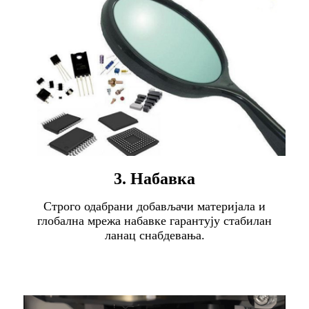
3. Набавка
Строго одабрани добављачи материјала и
глобална мрежа набавке гарантују стабилан
ланац снабдевања.