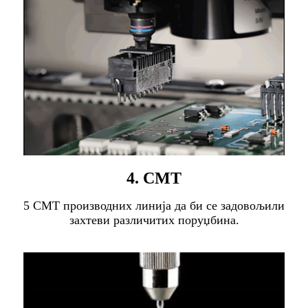
4. СМТ
5 СМТ производних линија да би се задовољили
захтеви различитих поруџбина.