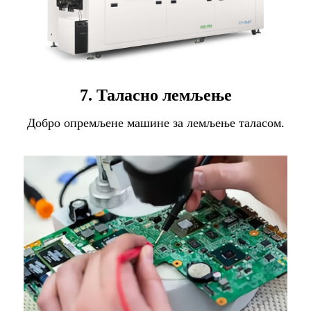
7. Таласно лемљење
Добро опремљене машине за лемљење таласом.