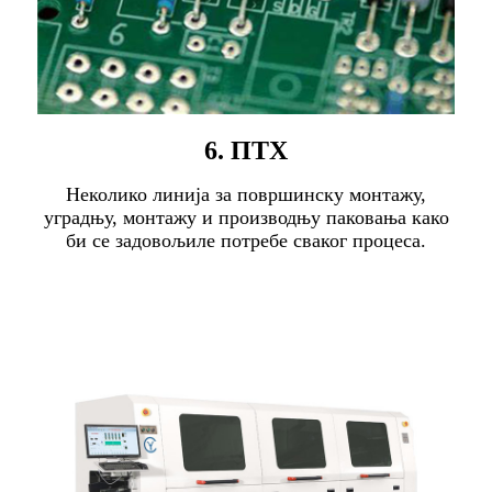
6. ПТХ
Неколико линија за површинску монтажу,
уградњу, монтажу и производњу паковања како
би се задовољиле потребе сваког процеса.