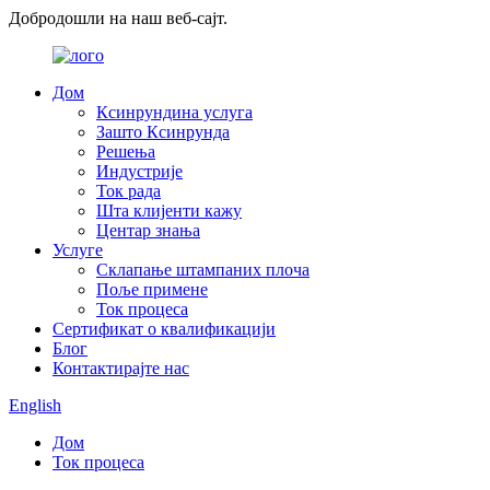
Добродошли на наш веб-сајт.
Дом
Ксинрундина услуга
Зашто Ксинрунда
Решења
Индустрије
Ток рада
Шта клијенти кажу
Центар знања
Услуге
Склапање штампаних плоча
Поље примене
Ток процеса
Сертификат о квалификацији
Блог
Контактирајте нас
English
Дом
Ток процеса