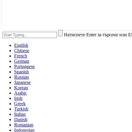
Натиснете Enter за търсене или E
English
Chinese
French
German
Portuguese
Spanish
Russian
Japanese
Korean
Arabic
Irish
Greek
Turkish
Italian
Danish
Romanian
Indonesian