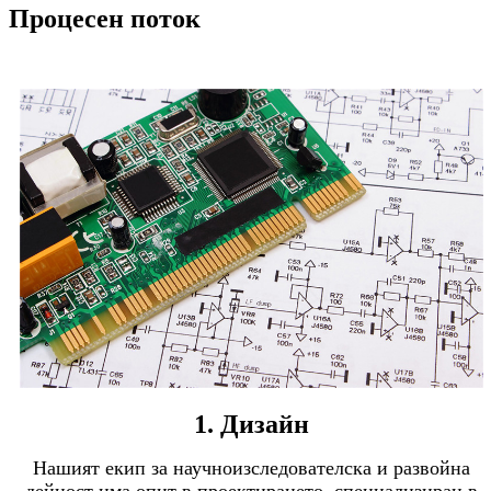
Процесен поток
1. Дизайн
Нашият екип за научноизследователска и развойна