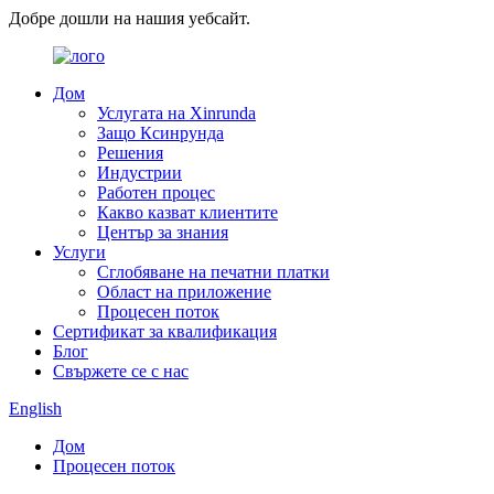
Добре дошли на нашия уебсайт.
Дом
Услугата на Xinrunda
Защо Ксинрунда
Решения
Индустрии
Работен процес
Какво казват клиентите
Център за знания
Услуги
Сглобяване на печатни платки
Област на приложение
Процесен поток
Сертификат за квалификация
Блог
Свържете се с нас
English
Дом
Процесен поток