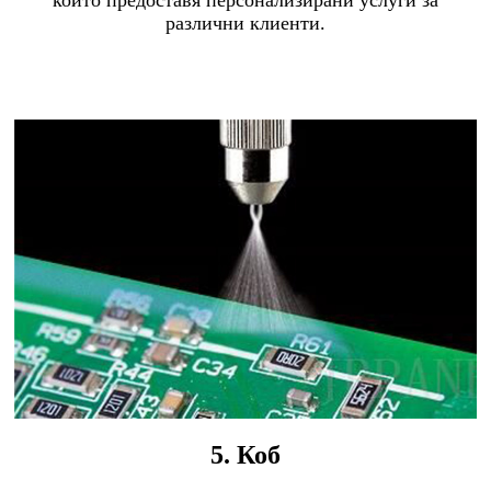
който предоставя персонализирани услуги за
различни клиенти.
5. Коб