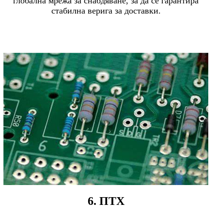
глобална мрежа за снабдяване, за да се гарантира
стабилна верига за доставки.
6. ПТХ