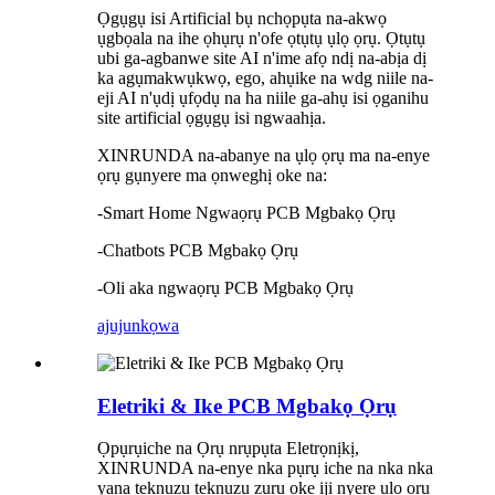
Ọgụgụ isi Artificial bụ nchọpụta na-akwọ
ụgbọala na ihe ọhụrụ n'ofe ọtụtụ ụlọ ọrụ. Ọtụtụ
ubi ga-agbanwe site AI n'ime afọ ndị na-abịa dị
ka agụmakwụkwọ, ego, ahụike na wdg niile na-
eji AI n'ụdị ụfọdụ na ha niile ga-ahụ isi ọganihu
site artificial ọgụgụ isi ngwaahịa.
XINRUNDA na-abanye na ụlọ ọrụ ma na-enye
ọrụ gụnyere ma ọnweghị oke na:
-Smart Home Ngwaọrụ PCB Mgbakọ Ọrụ
-Chatbots PCB Mgbakọ Ọrụ
-Oli aka ngwaọrụ PCB Mgbakọ Ọrụ
ajuju
nkọwa
Eletriki & Ike PCB Mgbakọ Ọrụ
Ọpụrụiche na Ọrụ nrụpụta Eletrọnịkị,
XINRUNDA na-enye nka pụrụ iche na nka nka
yana teknụzụ teknụzụ zuru oke iji nyere ụlọ ọrụ