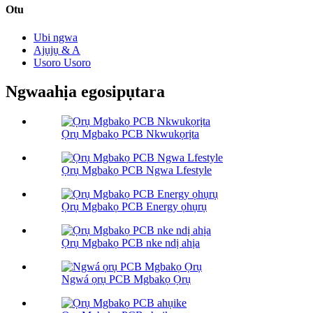
Otu
Ubi ngwa
Ajụjụ & A
Usoro Usoro
Ngwaahịa egosipụtara
Ọrụ Mgbakọ PCB Nkwukọrịta
Ọrụ Mgbakọ PCB Ngwa Lfestyle
Ọrụ Mgbakọ PCB Energy ọhụrụ
Ọrụ Mgbakọ PCB nke ndị ahịa
Ngwá ọrụ PCB Mgbakọ Ọrụ