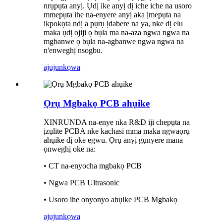
nrụpụta anyị. Ụdị ike anyị dị iche iche na usoro
mmepụta ihe na-enyere anyị aka ịmepụta na
ikpokọta ndị a pụrụ ịdabere na ya, nke dị elu
maka ụdị ojiji ọ bụla ma na-aza ngwa ngwa na
mgbanwe ọ bụla na-agbanwe ngwa ngwa na
n'enweghị nsogbu.
ajuju
nkọwa
Ọrụ Mgbakọ PCB ahụike
XINRUNDA na-enye nka R&D iji chepụta na
ịzụlite PCBA nke kachasi mma maka ngwaọrụ
ahụike dị oke egwu. Ọrụ anyị gụnyere mana
ọnweghị oke na:
• CT na-enyocha mgbakọ PCB
• Ngwa PCB Ultrasonic
• Usoro ihe onyonyo ahụike PCB Mgbakọ
ajuju
nkọwa