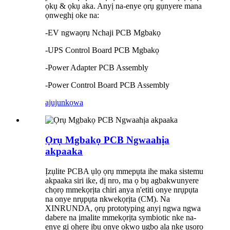
ọkụ & ọkụ aka. Anyị na-enye ọrụ gụnyere mana
ọnweghị oke na:
-EV ngwaọrụ Nchaji PCB Mgbakọ
-UPS Control Board PCB Mgbakọ
-Power Adapter PCB Assembly
-Power Control Board PCB Assembly
ajuju
nkọwa
Ọrụ Mgbakọ PCB Ngwaahịa
akpaaka
Ịzụlite PCBA ụlọ ọrụ mmepụta ihe maka sistemu
akpaaka siri ike, dị nro, ma ọ bụ agbakwunyere
chọrọ mmekọrịta chiri anya n'etiti onye nrụpụta
na onye nrụpụta nkwekọrịta (CM). Na
XINRUNDA, ọrụ prototyping anyị ngwa ngwa
dabere na ịmalite mmekọrịta symbiotic nke na-
enye gị ohere ịbụ onye ọkwọ ụgbọ ala nke usoro