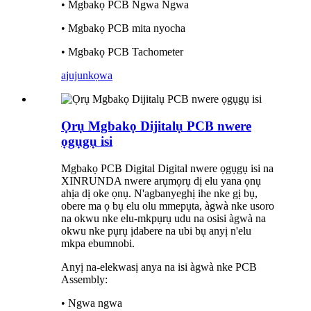
• Mgbakọ PCB Ngwa Ngwa
• Mgbakọ PCB mita nyocha
• Mgbakọ PCB Tachometer
ajuju
nkọwa
Ọrụ Mgbakọ Dijitalụ PCB nwere
ọgụgụ isi
Mgbakọ PCB Digital Digital nwere ọgụgụ isi na
XINRUNDA nwere arụmọrụ dị elu yana ọnụ
ahịa dị oke ọnụ. N'agbanyeghị ihe nke gị bụ,
obere ma ọ bụ elu olu mmepụta, àgwà nke usoro
na okwu nke elu-mkpụrụ udu na osisi àgwà na
okwu nke pụrụ ịdabere na ubi bụ anyị n'elu
mkpa ebumnobi.
Anyị na-elekwasị anya na isi àgwà nke PCB
Assembly:
• Ngwa ngwa