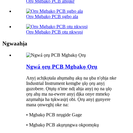
Ọrụ Mgbakọ PCB ahụike
Ọrụ Mgbakọ PCB ụgbọ ala
Ọrụ Mgbakọ PCB otu nkwụsị
Ngwaahịa
Ngwá ọrụ PCB Mgbakọ Ọrụ
Anyị achịkọtala ahụmahụ akụ na ụba n'ọhịa nke
Industrial Instrument kemgbe ụlọ ọrụ anyị
guzobere. Ọtụtụ n'ime ndị ahịa anyị nọ na ụlọ
ọrụ ahụ ma na-ewere anyị dịka onye mmekọ
azụmahịa ha tụkwasịrị obi. Ọrụ anyị gụnyere
mana ọnweghị oke na:
• Mgbakọ PCB nrụgide Gage
• Mgbakọ PCB akụrụngwa okpomọkụ