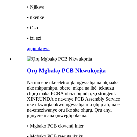
• Njikwa
• nkenke
• Ọsọ
• izi ezi
ajuju
nkọwa
Ọrụ Mgbakọ PCB Nkwukọrịta
Na mmepe nke eletrọnịkị ngwaahịa na ntụziaka
nke mkpụmkpụ, obere, mkpa na ìhè, teknuzu
chọrọ maka PCBA nhazi bụ ndị ọzọ stringent.
XINRUNDA e na-enye PCB Assembly Service
nke nkwurịta okwu ngwaahịa ruo ọtụtụ afọ na e
na-emeziwanye oru ike site ọhụrụ. Ọrụ anyị
gụnyere mana ọnweghị oke na:
• Mgbakọ PCB ekwentị Inter
• Mgbakọ PCB rawụta ikuku