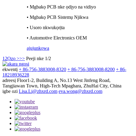
• Mgbakọ PCB nke ọdịyo na vidiyo
• Mgbakọ PCB Sistemụ Njikwa
• Usoro nkwukọrịta
• Automotive Electronics OEM
ajuju
nkọwa
1
2
Ọzọ >
>>
Peeji nke 1/2
ekwentị
+ 86-756-3883008-8320
+ 86-756-3883008-8200
+ 86-
18218936228
adreesị
Floor1-2, Building A, No.13 West Jinfeng Road,
Tangjiawan Town, High-Tech Mpaghara, ZhuHai City, China
igbe ozi
Lisa.Li@zhxrd.com
eva.wong@zhxrd.com