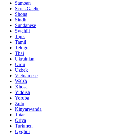
Samoan
Scots Gaelic
Shona
Sindhi
Sundanese
Swahili
Tajik
Tamil
Telugu
Thai
Ukrainian
Urdu
Uzbek
Vietnamese
Welsh
Xhosa
Yiddish
Yoruba
Zulu
Kinyarwanda
Tatar
Oriya
Turkmen
Uyghur