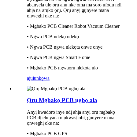
abanyela ụlọ ọrụ ahụ nke ọma ma soro ụfọdụ ndị
ahịa na-arụkọ ọrụ. Ọrụ anyị gụnyere mana
ọnweghị oke na:
• Mgbakọ PCB Cleaner Robot Vacuum Cleaner
• Ngwa PCB ndekọ ndekọ
• Ngwa PCB ngwa nlekọta onwe onye
• Ngwa PCB ngwa Smart Home
• Mgbakọ PCB ngwaọrụ nlekota ụlọ
ajuju
nkọwa
Ọrụ Mgbakọ PCB ụgbọ ala
Anyị kwadoro inye ndị ahịa anyị ọrụ mgbakọ
PCB dị elu yana ntụkwasị obi, gụnyere mana
ọnweghị oke na:
• Mgbakọ PCB GPS