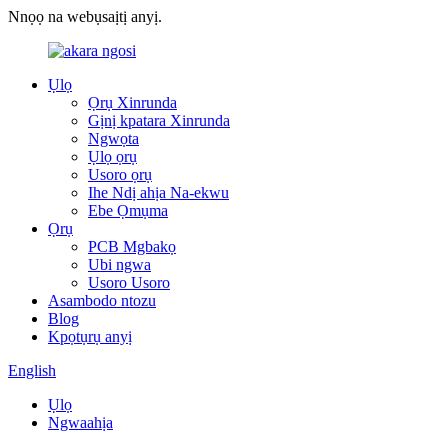
Nnọọ na webụsaịtị anyị.
Ụlọ
Ọrụ Xinrunda
Gịnị kpatara Xinrunda
Ngwọta
Ụlọ ọrụ
Usoro ọrụ
Ihe Ndị ahịa Na-ekwu
Ebe Ọmụma
Ọrụ
PCB Mgbakọ
Ubi ngwa
Usoro Usoro
Asambodo ntozu
Blog
Kpọtụrụ anyị
English
Ụlọ
Ngwaahịa