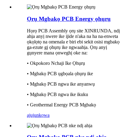
Ọrụ Mgbakọ PCB Energy ọhụrụ
Họrọ PCB Assembly ọrụ site XINRUNDA, ndị
ahịa anyị nwere ike ijide n'aka na ha na-enweta
ọkọlọtọ na omenala e biri ebi sekit osisi mgbakọ
ga-ezute gị ọhụrụ ike ngwaahịa. Ọrụ anyị
gụnyere mana ọnweghị oke na:
• Okpokoro Nchaji Ike Ọhụrụ
• Mgbakọ PCB ụgbọala ọhụrụ ike
• Mgbakọ PCB ngwa ike anyanwụ
• Mgbakọ PCB ngwa ike ikuku
• Geothermal Energy PCB Mgbakọ
ajuju
nkọwa