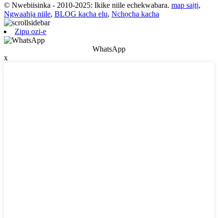
© Nwebiisinka - 2010-2025: Ikike niile echekwabara.
map saịtị
,
Ngwaahịa niile
,
BLOG kacha elu
,
Nchọcha kacha
Zipu ozi-e
WhatsApp
x