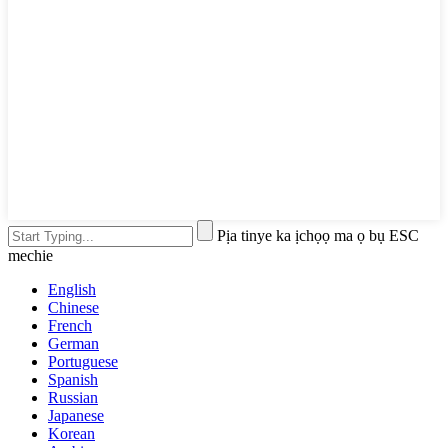
Pịa tinye ka ịchọọ ma ọ bụ ESC
mechie
English
Chinese
French
German
Portuguese
Spanish
Russian
Japanese
Korean