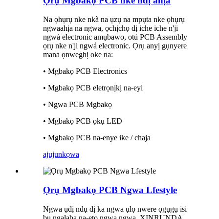
Ọrụ Mgbakọ PCB nke ndị ahịa
Na ọhụrụ nke nkà na ụzụ na mpụta nke ọhụrụ
ngwaahịa na ngwa, ọchịchọ dị iche iche n'ji
ngwá electronic amụbawo, otú PCB Assembly
ọrụ nke n'ji ngwá electronic. Ọrụ anyị gụnyere
mana ọnweghị oke na:
• Mgbakọ PCB Electronics
• Mgbakọ PCB eletrọnịkị na-eyi
• Ngwa PCB Mgbakọ
• Mgbakọ PCB ọkụ LED
• Mgbakọ PCB na-enye ike / chaja
ajuju
nkọwa
Ọrụ Mgbakọ PCB Ngwa Lfestyle
Ngwa ụdị ndụ dị ka ngwa ụlọ nwere ọgụgụ isi
bụ ngalaba na-eto ngwa ngwa. XINRUNDA