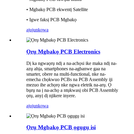
• Mgbakọ PCB ekwentị Satellite
• Igwe faksị PCB Mgbakọ
ajuju
nkọwa
Ọrụ Mgbakọ PCB Electronics
Dị ka ngwaọrụ ndị a na-achọsi ike maka ndị na-
azụ ahịa, smartphones na-agbanwe gaa na
smarter, obere na multi-functional, nke na-
emecha chọkwuo PCBs na PCB Assembly iji
mezuo ihe achọrọ nke ngwa eletrik na-arụ. Ọ
bụrụ na ị na-achọ a ntụkwasị obi PCB Assembly
ọrụ, anyị dị njikere inyere.
ajuju
nkọwa
Ọrụ Mgbakọ PCB ọgụgụ isi