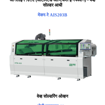
सोल्डर आधी
मेकर-रे AIS203B
वेव्ह सोल्डरिंग ओव्हन