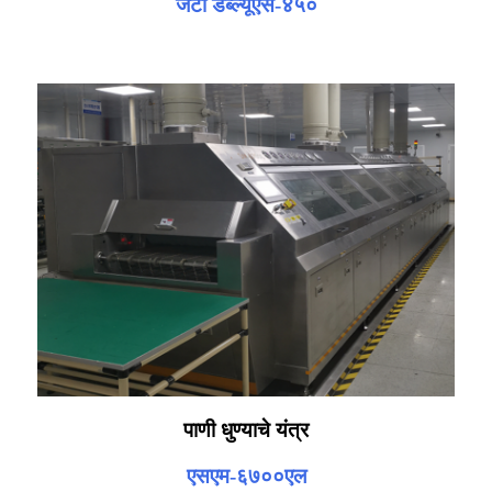
जेटी डब्ल्यूएस-४५०
पाणी धुण्याचे यंत्र
एसएम-६७००एल