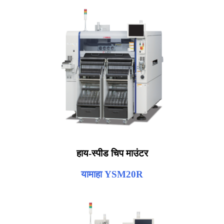
हाय-स्पीड चिप माउंटर
यामाहा YSM20R