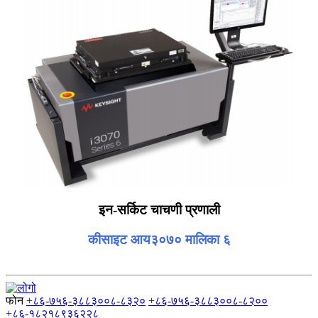
इन-सर्किट चाचणी प्रणाली
कीसाइट आय३०७० मालिका ६
फोन
+८६-७५६-३८८३००८-८३२०
+८६-७५६-३८८३००८-८२००
+८६-१८२१८९३६२२८