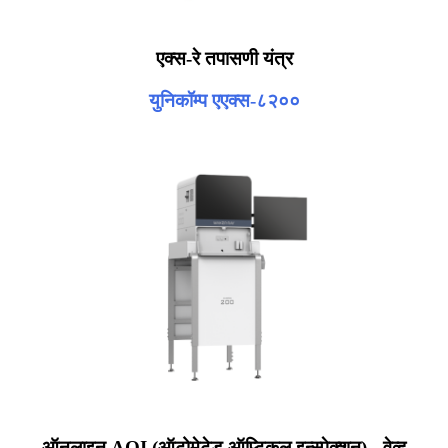
एक्स-रे तपासणी यंत्र
युनिकॉम्प एएक्स-८२००
ऑनलाइन AOI (ऑटोमेटेड ऑप्टिकल इन्स्पेक्शन) - वेव्ह