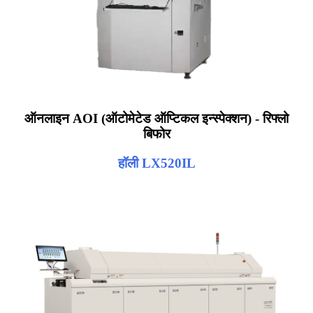
ऑनलाइन AOI (ऑटोमेटेड ऑप्टिकल इन्स्पेक्शन) - रिफ्लो
बिफोर
हॉली LX520IL