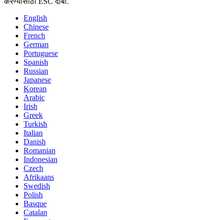
करण्यासाठी ESC दाबा.
English
Chinese
French
German
Portuguese
Spanish
Russian
Japanese
Korean
Arabic
Irish
Greek
Turkish
Italian
Danish
Romanian
Indonesian
Czech
Afrikaans
Swedish
Polish
Basque
Catalan