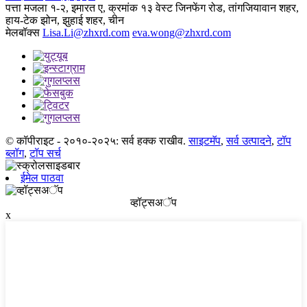
पत्ता
मजला १-२, इमारत ए, क्रमांक १३ वेस्ट जिनफेंग रोड, तांगजियावान शहर,
हाय-टेक झोन, झुहाई शहर, चीन
मेलबॉक्स
Lisa.Li@zhxrd.com
eva.wong@zhxrd.com
© कॉपीराइट - २०१०-२०२५: सर्व हक्क राखीव.
साइटमॅप
,
सर्व उत्पादने
,
टॉप
ब्लॉग
,
टॉप सर्च
ईमेल पाठवा
व्हॉट्सअॅप
x