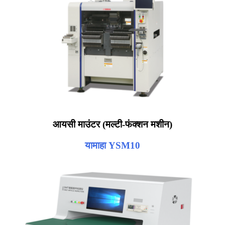
आयसी माउंटर (मल्टी-फंक्शन मशीन)
यामाहा YSM10