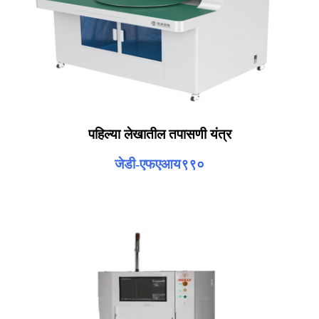
पहिल्या लेखातील तपासणी यंत्र
जेडी-एफएआय९९०