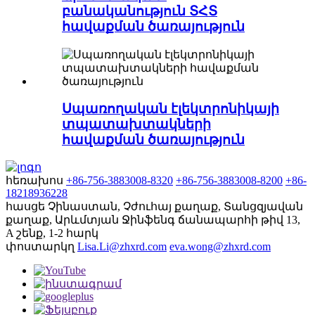
բանականություն ՏՀՏ
հավաքման ծառայություն
Սպառողական էլեկտրոնիկայի
տպատախտակների
հավաքման ծառայություն
հեռախոս
+86-756-3883008-8320
+86-756-3883008-8200
+86-
18218936228
հասցե
Չինաստան, Չժուհայ քաղաք, Տանցզյավան
քաղաք, Արևմտյան Ջինֆենգ ճանապարհի թիվ 13,
A շենք, 1-2 հարկ
փոստարկղ
Lisa.Li@zhxrd.com
eva.wong@zhxrd.com