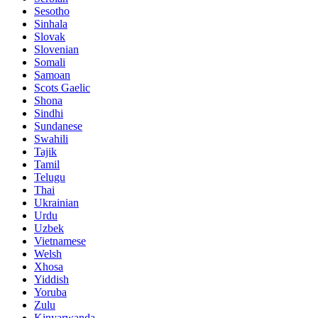
Sesotho
Sinhala
Slovak
Slovenian
Somali
Samoan
Scots Gaelic
Shona
Sindhi
Sundanese
Swahili
Tajik
Tamil
Telugu
Thai
Ukrainian
Urdu
Uzbek
Vietnamese
Welsh
Xhosa
Yiddish
Yoruba
Zulu
Kinyarwanda