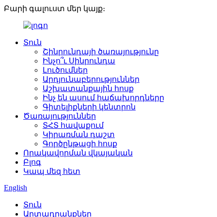
Բարի գալուստ մեր կայք։
Տուն
Շինրունդայի ծառայությունը
Ինչո՞ւ Սինրունդա
Լուծումներ
Արդյունաբերություններ
Աշխատանքային հոսք
Ինչ են ասում հաճախորդները
Գիտելիքների կենտրոն
Ծառայություններ
ՏՀՏ հավաքում
Կիրառման դաշտ
Գործընթացի հոսք
Որակավորման վկայական
Բլոգ
Կապ մեզ հետ
English
Տուն
Արտադրանքներ